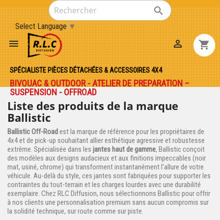

Select Language
▼


shopping_cart
SPÉCIALISTE PIÈCES DÉTACHÉES & ACCESSOIRES 4X4
BIVOUAC & OUTDOOR - ATELIER DE PREPARATION –
SUSPENSION - OFFROAD
Liste des produits de la marque
Ballistic
Ballistic Off-Road
est la marque de référence pour les propriétaires de
4x4 et de pick-up souhaitant allier esthétique agressive et robustesse
extrême. Spécialisée dans les
jantes haut de gamme
, Ballistic conçoit
des modèles aux designs audacieux et aux finitions impeccables (noir
mat, usiné, chrome) qui transforment instantanément l'allure de votre
véhicule. Au-delà du style, ces jantes sont fabriquées pour supporter les
contraintes du tout-terrain et les charges lourdes avec une durabilité
exemplaire. Chez RLC Diffusion, nous sélectionnons Ballistic pour offrir
à nos clients une personnalisation premium sans aucun compromis sur
la solidité technique, sur route comme sur piste.