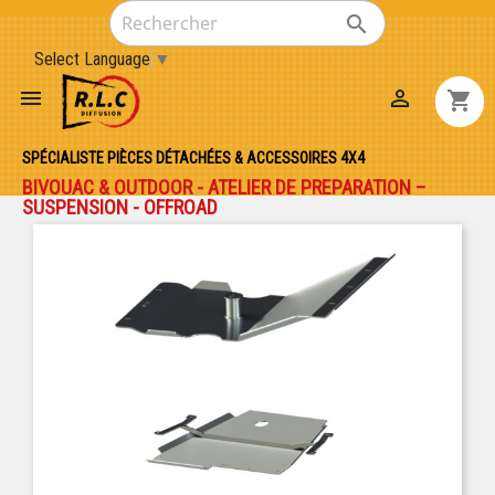

Select Language
▼


shopping_cart
SPÉCIALISTE PIÈCES DÉTACHÉES & ACCESSOIRES 4X4
BIVOUAC & OUTDOOR - ATELIER DE PREPARATION –
SUSPENSION - OFFROAD