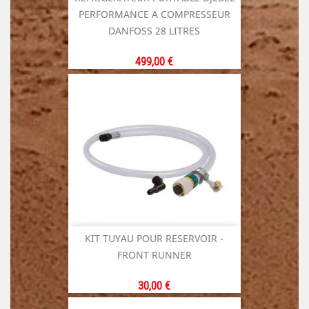
PERFORMANCE A COMPRESSEUR
DANFOSS 28 LITRES
Prix
499,00 €
KIT TUYAU POUR RESERVOIR -
FRONT RUNNER
Prix
30,00 €