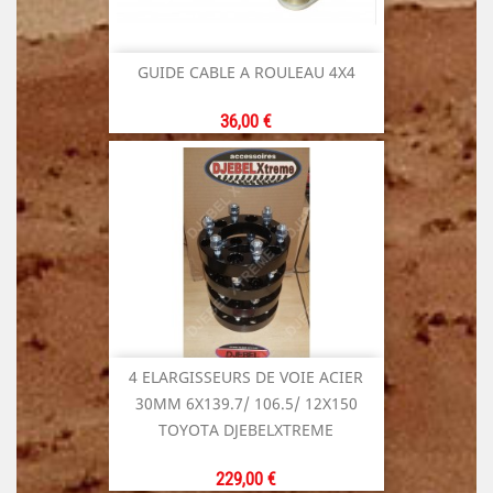
GUIDE CABLE A ROULEAU 4X4
Prix
36,00 €
4 ELARGISSEURS DE VOIE ACIER
30MM 6X139.7/ 106.5/ 12X150
TOYOTA DJEBELXTREME
Prix
229,00 €