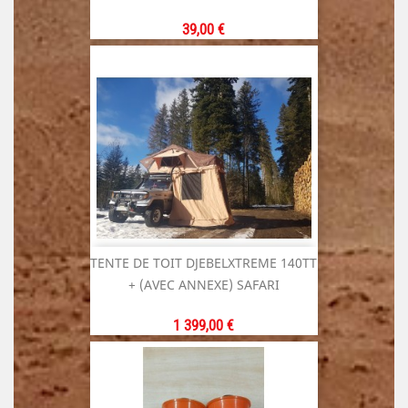
Prix
39,00 €
TENTE DE TOIT DJEBELXTREME 140TT
+ (AVEC ANNEXE) SAFARI
Prix
1 399,00 €