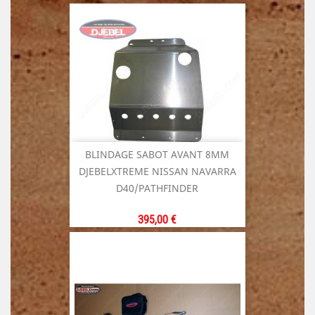
BLINDAGE SABOT AVANT 8MM
DJEBELXTREME NISSAN NAVARRA
D40/PATHFINDER
Prix
395,00 €