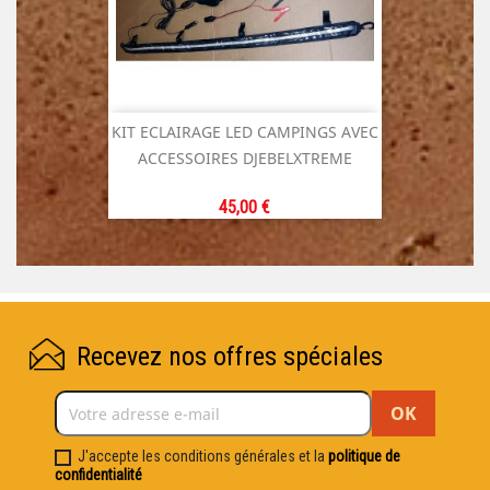
KIT ECLAIRAGE LED CAMPINGS AVEC
ACCESSOIRES DJEBELXTREME
Prix
45,00 €
Recevez nos offres spéciales
J'accepte les conditions générales et la
politique de
confidentialité