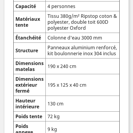
Capacité
4 personnes
Tissu 380g/m² Ripstop coton &
Matériaux
polyester, double toit 600D
tente
polyester Oxford
Étanchéité
Colonne d'eau 3000 mm
Panneaux aluminium renforcé,
Structure
kit boulonnerie inox 304 inclus
Dimensions
190 x 240 cm
matelas
Dimensions
extérieur
195 x 125 x 40 cm
fermé
Hauteur
130 cm
intérieure
Poids tente
72 kg
Poids
9 kg
annexe