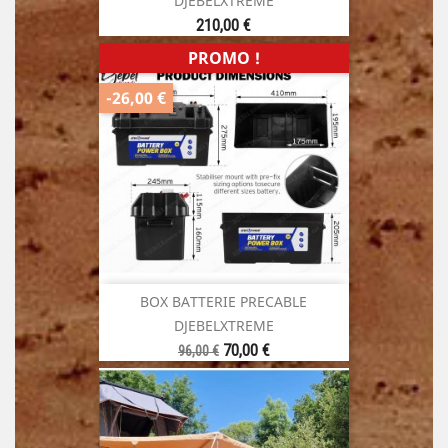
DJEBELXTREME
Prix
210,00 €
PROMO !
-26,00 €
BOX BATTERIE PRECABLE
DJEBELXTREME
Prix
Prix
70,00 €
96,00 €
de
base