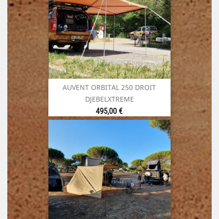
AUVENT ORBITAL 250 DROIT
DJEBELXTREME
Prix
495,00 €