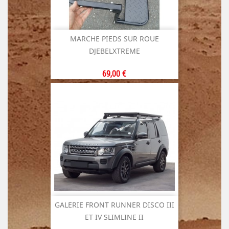
MARCHE PIEDS SUR ROUE
DJEBELXTREME
Prix
69,00 €
GALERIE FRONT RUNNER DISCO III
ET IV SLIMLINE II