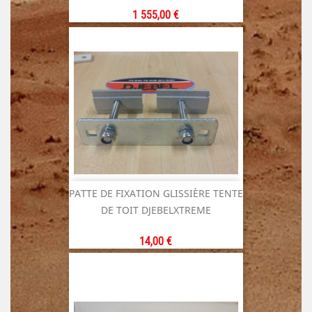
Prix
1 555,00 €
PATTE DE FIXATION GLISSIÈRE TENTE
DE TOIT DJEBELXTREME
Prix
14,00 €