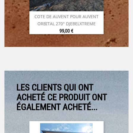
COTE DE AUVENT POUR AUVENT
ORBITAL 270° DJEBELXTREME
Prix
99,00 €
LES CLIENTS QUI ONT
ACHETÉ CE PRODUIT ONT
ÉGALEMENT ACHETÉ...