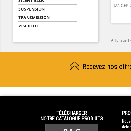
SILENT-BLOC
A
RANGER 2
SUSPENSION
TRANSMISSION
VISIBILITE
Affichage 1-
Recevez nos offr
TÉLÉCHARGER
PRO
NOTRE CATALOGUE PRODUITS
Nouve
détac