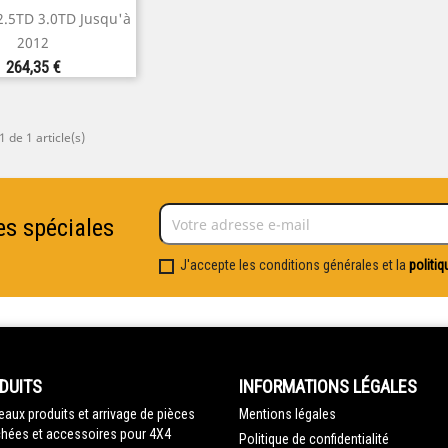
perçu rapide
.5TD 3.0TD Jusqu'à
2012
Prix
264,35 €
1 de 1 article(s)
es spéciales
J'accepte les conditions générales et la
politiq
DUITS
INFORMATIONS LÉGALES
aux produits et arrivage de pièces
Mentions légales
hées et accessoires pour 4X4
Politique de confidentialité