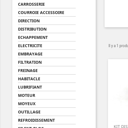
CARROSSERIE
COURROIE ACCESSOIRE
DIRECTION
DISTRIBUTION
ECHAPPEMENT
ELECTRICITE
Il y a 1 produ
EMBRAYAGE
FILTRATION
FREINAGE
HABITACLE
LUBRIFIANT
MOTEUR
MOYEUX
OUTILLAGE
REFROIDISSEMENT
KIT DI
