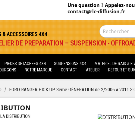
Une question ? Appelez-nou
contact@rlc-diffusion.fr
S & ACCESSOIRES 4X4
ELIER DE PREPARATION – SUSPENSION - OFFROA
PIECES DETACHEES 4X4
SUSPENSIONS 4X4
MATERIEL DE RAID & B
FOURGONS
NOTRE MARQUE
CONTACT
ATELIER
RETOUR ET SUIV
D
FORD RANGER PICK UP 3éme GÉNÉRATION de 2/2006 à 2011 3.0
RIBUTION
 LA DISTRIBUTION