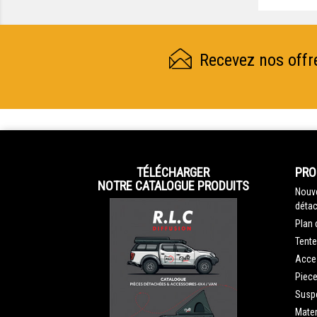
Recevez nos offr
TÉLÉCHARGER
PRO
NOTRE CATALOGUE PRODUITS
Nouve
détac
Plan 
Tente
Acce
Piec
Susp
Mater