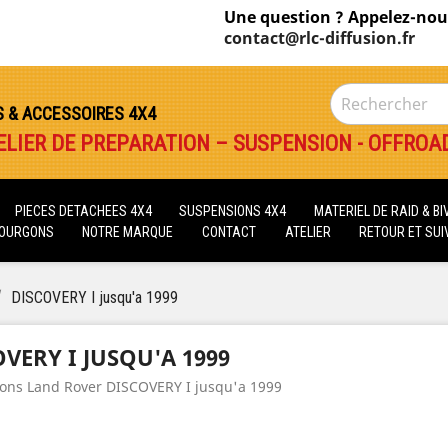
Une question ? Appelez-nou
contact@rlc-diffusion.fr
S & ACCESSOIRES 4X4
ELIER DE PREPARATION – SUSPENSION - OFFROA
PIECES DETACHEES 4X4
SUSPENSIONS 4X4
MATERIEL DE RAID & B
FOURGONS
NOTRE MARQUE
CONTACT
ATELIER
RETOUR ET SUIV
DISCOVERY I jusqu'a 1999
VERY I JUSQU'A 1999
ons Land Rover DISCOVERY I jusqu'a 1999